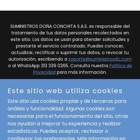
SUMINISTROS DOÑA CONCHITA S.A.S. es responsable del
tratamiento de tus datos personales recolectados en
este sitio. Los datos se usan para atender solicitudes y
prestarte el servicio contratado. Puedes conocer,
actualizar, rectificar o suprimir tus datos, o revocar tu
autorización, escribiendo a
soporte@suministrosdc.com
o al WhatsApp 313 339 0265. Consulta nuestra
Política de
Privacidad
para más información.
Copyright © 2021 Alimentos Doña Conchita - Todos los
Este sitio web utiliza cookies
derechos reservados.
Este sitio usa cookies propias y de terceros para
Servicios
análisis y funcionalidad. Algunas cookies son
necesarias para el funcionamiento del sitio, otras
Padres
nos ayudan a mejorar tu experiencia y realizar
Conócenos
estadísticas. Puedes aceptar, rechazar o
Política de privacidad
configurar tus preferencias. Más información en