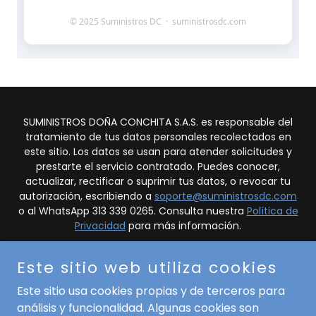
SUMINISTROS DOÑA CONCHITA S.A.S. es responsable del
tratamiento de tus datos personales recolectados en
este sitio. Los datos se usan para atender solicitudes y
prestarte el servicio contratado. Puedes conocer,
actualizar, rectificar o suprimir tus datos, o revocar tu
autorización, escribiendo a
soporte@suministrosdc.com
o al WhatsApp 313 339 0265. Consulta nuestra
Política de
Privacidad
para más información.
Copyright © 2021 Alimentos Doña Conchita - Todos los
Este sitio web utiliza cookies
derechos reservados.
Este sitio usa cookies propias y de terceros para
Servicios
análisis y funcionalidad. Algunas cookies son